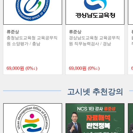
류준상
류준상
도교육청 교육공무직
경상남도교육청 교육공무직
울산광역시
평가 / 충남
원 직무능력검사 / 경남
직원 직무능
원 (0%↓)
69,000원 (0%↓)
69,000원 (
고시넷 추천강의