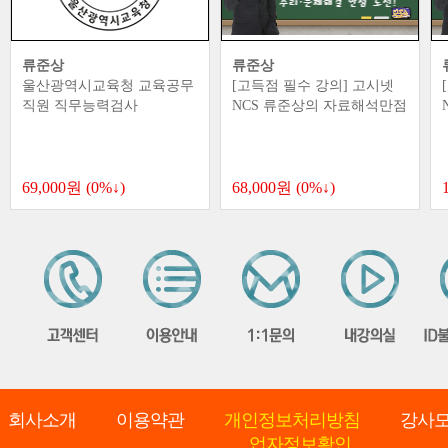
류준상
류준상
역시교육청 교육공무
[고득점 필수 강의] 고시넷
[고득점 필수
직무능력검사
NCS 류준상의 자료해석만점
NCS 류준
원 (0%↓)
68,000원 (0%↓)
118,000원 
회사소개
이용약관
개인정보처리방침
강사
업자정보확인